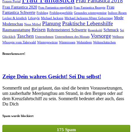
Frau Fantastica 2018
Frauen Portal
Frau Fantastica 2020
Frau
Frau Fantastica empfiehlt
Frau Fantastica Rezepte
Fantastica Schwerte
Frühling
Frühlingsgefühle
Gesundes wintergemüse
Indoor-Rosen
Mode
Lecker & köstlich
Lifestyle
Michael Jackson
Michael Jacksons 60ster Geburtstag
Planung
Praktische Lebenshilfe
Modenschau
Neue Möbel
Reisen
Raumausstattung
Rohrmeisterei Schwerte
Schmuck
Rosenkohl
Sei
Vorsorge
Taschen
Glücklich
Unternehmen
Unternehmen des Monats
Wellness
Whoopie vom Talerwald
Wintergewürze
Winterrosen
Wohnideen
Wohnschätzchen
Bemerkenswert!
Zeige Dein wahres Gesicht! Sei Du selbst!
Sommerfit und gut gelaunt, das sind die besten Voraussetzungen,
um zauberhafte Meerjungfrau am Strand, in den Bergen oder auf
dem Kreuzfahrtschiff zu sein. Sommerfit bedeutet aber auch, dass
Du Dich
Spam wurde blockiert
175 Spam